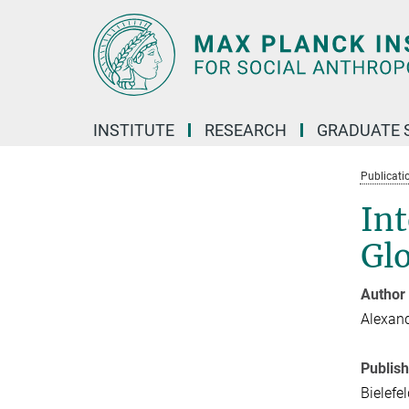
Main-
Content
INSTITUTE
RESEARCH
GRADUATE 
Publicati
Int
Gl
Author
Alexan
Publis
Bielefel