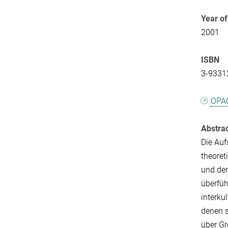
Year of
2001
ISBN
3-9331
OPA
Abstra
Die Auf
theoret
und de
überfüh
interku
denen s
über Gr