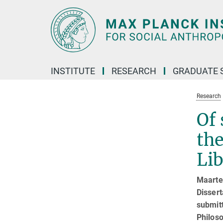
Main-
Content
INSTITUTE
RESEARCH
GRADUATE 
Research
Of 
the
Lib
Maarte
Dissert
submitt
Philoso