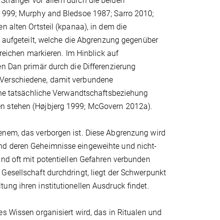
Stranger vor allem durch die beiden
 1999; Murphy and Bledsoe 1987; Sarro 2010;
n alten Ortsteil (kpanaa), in dem die
) aufgeteilt, welche die Abgrenzung gegenüber
ichen markieren. Im Hinblick auf
en Dan primär durch die Differenzierung
 Verschiedene, damit verbundene
eine tatsächliche Verwandtschaftsbeziehung
en stehen (Højbjerg 1999; McGovern 2012a).
enem, das verborgen ist. Diese Abgrenzung wird
nd deren Geheimnisse eingeweihte und nicht-
und oft mit potentiellen Gefahren verbunden
Gesellschaft durchdringt, liegt der Schwerpunkt
ung ihren institutionellen Ausdruck findet.
s Wissen organisiert wird, das in Ritualen und