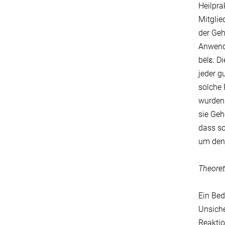
Heilpra
Mitglie
der Geh
Anwendu
bëlɛ. D
jeder g
solche 
wurden 
sie Geh
dass so
um den 
Theore
Ein Bed
Unsiche
Reaktio