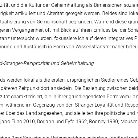
zität und die Kultur der Geheimhaltung als Dimensionen sozial
igkeit artikuliert und Alterität geregelt werden. Beides sind lo
tualisierung von Gemeinschaft begründen. Während diese grun
geren Vergangenheit oft mit Blick auf ihren Einfluss bei der Sc
tanz untersucht wurden, fokussiere ich auf deren integratives Po
nnung und Austausch in Form von Wissenstransfer näher beleu
d-Stranger-Reziprozität und Geheimhaltung
ds werden lokal als die ersten, ursprünglichen Siedler eines Ge
päteren Zeitpunkt dort ansiedeln. Die Beziehung zwischen beiden
zität charakterisiert, die in ihrer grundlegendsten Form vom L
n, während im Gegenzug von den Stranger Loyalität und Respek
er über das Land angesehen, und sie leiten ihre politische und ri
jano Filho 2010; Dorjahn und Fyfe 1962; Rodney 1980; Mouser