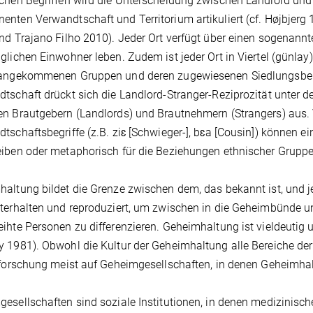
chen Begriffen wird die Unterscheidung zwischen Landlord und 
nten Verwandtschaft und Territorium artikuliert (cf. Højbjerg
nd Trajano Filho 2010). Jeder Ort verfügt über einen sogenannte
glichen Einwohner leben. Zudem ist jeder Ort in Viertel (günlay
 angekommenen Gruppen und deren zugewiesenen Siedlungsbere
tschaft drückt sich die Landlord-Stranger-Reziprozität unter d
n Brautgebern (Landlords) und Brautnehmern (Strangers) aus.
tschaftsbegriffe (z.B. ziɛ [Schwieger-], bɛa [Cousin]) können 
iben oder metaphorisch für die Beziehungen ethnischer Grupp
altung bildet die Grenze zwischen dem, das bekannt ist, und j
terhalten und reproduziert, um zwischen in die Geheimbünde u
ihte Personen zu differenzieren. Geheimhaltung ist vieldeutig 
 1981). Obwohl die Kultur der Geheimhaltung alle Bereiche der 
rforschung meist auf Geheimgesellschaften, in denen Geheimhalt
esellschaften sind soziale Institutionen, in denen medizinische