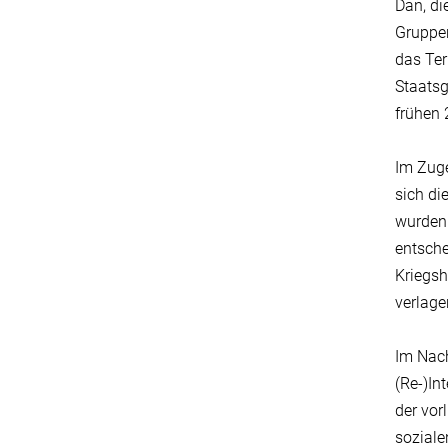
Dan, di
Gruppen
das Ter
Staatsg
frühen 
Im Zuge
sich di
wurden 
entsche
Kriegsh
verlage
Im Nach
(Re-)In
der vor
soziale