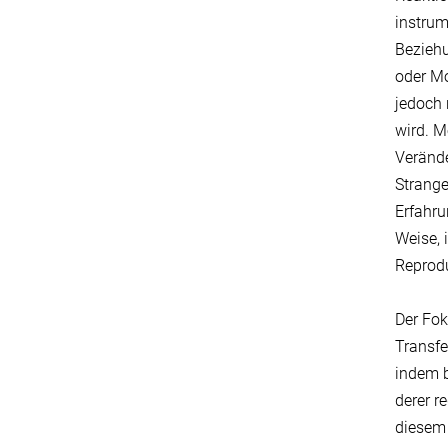
instrum
Beziehu
oder Mo
jedoch 
wird. M
Verände
Strange
Erfahru
Weise, 
Reprodu
Der Fok
Transfe
indem b
derer r
diesem 