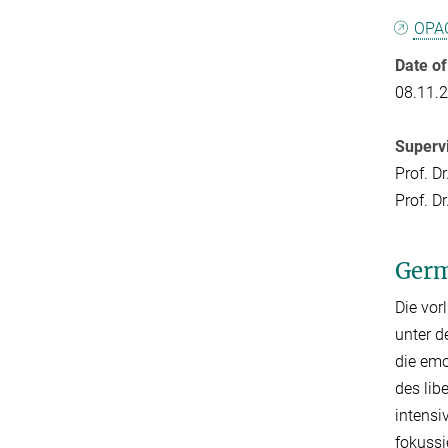
OPA
Date of
08.11.
Supervi
Prof. D
Prof. D
Germ
Die vor
unter d
die emo
des lib
intensi
fokussi