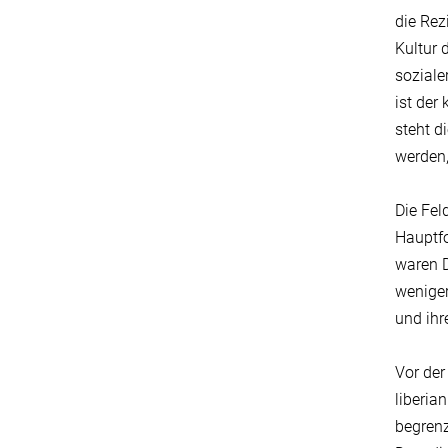
die Rez
Kultur 
soziale
ist der
steht d
werden,
Die Fel
Hauptfo
waren D
weniger
und ihr
Vor der
liberia
begrenz