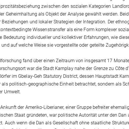
iprozitätsbeziehung zwischen den sozialen Kategorien Landlord u
der Geheimhaltung als Objekt der Analyse gewählt werden. Beid
r Beziehungen und lokaler Strategien der Integration. Der et
 kontextbedingte Wissenstransfer als eine Form komplexer sozi
ie Bedeutung individueller und kollektiver Erfahrungen, wie dies
 und auf welche Weise sie vorgestellte oder geteilte Zugehöri
dforschung fand über einen Zeitraum von insgesamt 17 Monaten
rschungsort war die Stadt Karnplay nahe der Grenze zu Côte d’
örfer im Gbelay-Geh Statutory District, dessen Hauptstadt Karn
 als politisch-geographische Einheit betrachtet, sondern als
er Umwelt.
 Ankunft der Ameriko-Liberianer, einer Gruppe befreiter ehemal
nischen Staat gründeten, war politische Autorität unter den Dan 
t. Auch wenn die Dan als Gesellschaft ohne staatliche Struktu