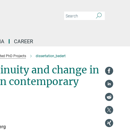
IA
CAREER
ed PhD Projects
dissertation_bedert
tinuity and change in
 in contemporary
erg