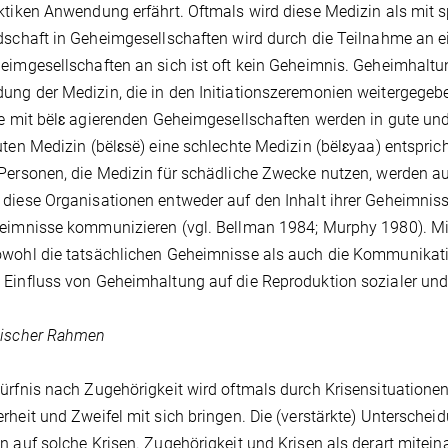
ktiken Anwendung erfährt. Oftmals wird diese Medizin als mit sp
dschaft in Geheimgesellschaften wird durch die Teilnahme an ein
eimgesellschaften an sich ist oft kein Geheimnis. Geheimhaltu
ng der Medizin, die in den Initiationszeremonien weitergegebe
ie mit bëlɛ agierenden Geheimgesellschaften werden in gute un
uten Medizin (bëlɛsë) eine schlechte Medizin (bëlɛyaa) entsprich
Personen, die Medizin für schädliche Zwecke nutzen, werden a
diese Organisationen entweder auf den Inhalt ihrer Geheimnisse
eimnisse kommunizieren (vgl. Bellman 1984; Murphy 1980). Mit 
wohl die tatsächlichen Geheimnisse als auch die Kommunikati
Einfluss von Geheimhaltung auf die Reproduktion sozialer un
tischer Rahmen
ürfnis nach Zugehörigkeit wird oftmals durch Krisensituation
rheit und Zweifel mit sich bringen. Die (verstärkte) Unterschei
n auf solche Krisen. Zugehörigkeit und Krisen als derart mitein