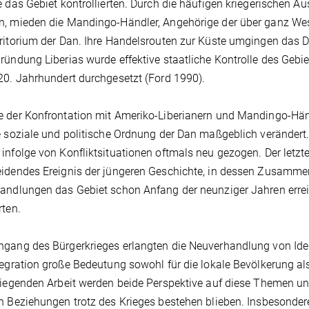
e das Gebiet kontrollierten. Durch die häufigen kriegerischen
, mieden die Mandingo-Händler, Angehörige der über ganz West
ritorium der Dan. Ihre Handelsrouten zur Küste umgingen das 
ründung Liberias wurde effektive staatliche Kontrolle des Gebiet
20. Jahrhundert durchgesetzt (Ford 1990).
 der Konfrontation mit Ameriko-Liberianern und Mandingo-Händ
e soziale und politische Ordnung der Dan maßgeblich verändert
infolge von Konfliktsituationen oftmals neu gezogen. Der letzt
idendes Ereignis der jüngeren Geschichte, in dessen Zusamm
andlungen das Gebiet schon Anfang der neunziger Jahren errei
rten.
gang des Bürgerkrieges erlangten die Neuverhandlung von Iden
tegration große Bedeutung sowohl für die lokale Bevölkerung al
liegenden Arbeit werden beide Perspektive auf diese Themen unt
n Beziehungen trotz des Krieges bestehen blieben. Insbesondere