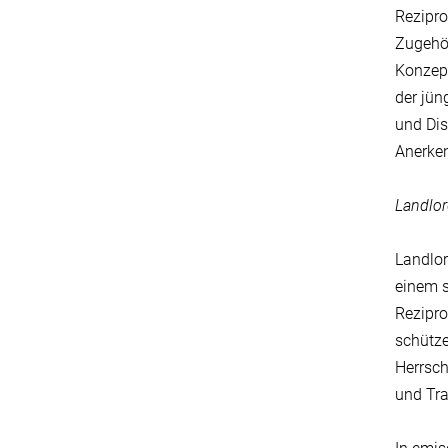
Rezipro
Zugehör
Konzep
der jün
und Dis
Anerke
Landlor
Landlor
einem s
Rezipro
schütze
Herrsch
und Tra