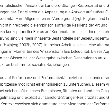
entalistischen Ansatz der Landlord-Stranger-Reziprozität und
ngen dar. Dabei steht die Anpassung als Antwort auf äußere Ein
dernität – im Allgemeinen im Vordergrund (vgl. Englund und L
nicht hinreichend die empirisch auffällige Resilienz der Art und
ein konzeptioneller Fokus auf Kontinuität impliziert hierbei nic
rung sind vielmehr inhärente Bestandteile der Bedeutungsentw
r (Højbjerg 2002b, 2007). In meiner Arbeit zeige ich eine Alternat
ngen in Momenten des Wissenstransfers beleuchtet. Dieses Aug
in der Wissen bei der Weitergabe zwischen Generationen artikuli
ktion bestimmter sozialer Beziehungen.
us auf Performanz und Performativität bietet eine besonders v
rprozesse möglichst erkenntnisreich zu untersuchen. Diesem 
ei solchen öffentlichen Ereignissen, Ritualen und anderen Gel
egelmäßig und explizit auf Landlord-Stranger-Reziprozität u
Kontext erweisen sich dramaturgische Metaphern der Performanz