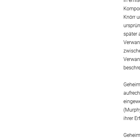
In emis
Kompone
Knörr u
ursprün
später
Verwand
zwische
Verwand
beschre
Geheimh
aufrech
eingewe
(Murphy
ihrer E
Geheimg