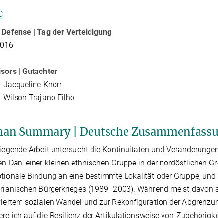
C
 Defense | Tag der Verteidigung
2016
sors | Gutachter
r. Jacqueline Knörr
r. Wilson Trajano Filho
an Summary | Deutsche Zusammenfass
liegende Arbeit untersucht die Kontinuitäten und Veränderunge
en Dan, einer kleinen ethnischen Gruppe in der nordöstlichen Gr
tionale Bindung an eine bestimmte Lokalität oder Gruppe, und 
erianischen Bürgerkrieges (1989–2003). Während meist davon 
viertem sozialen Wandel und zur Rekonfiguration der Abgrenzung
ere ich auf die Resilienz der Artikulationsweise von Zugehörigk