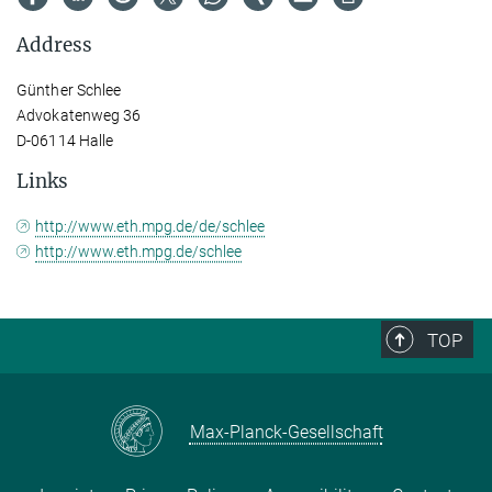
Address
Günther Schlee
Advokatenweg 36
D-06114 Halle
Links
http://www.eth.mpg.de/de/schlee
http://www.eth.mpg.de/schlee
TOP
Max-Planck-Gesellschaft