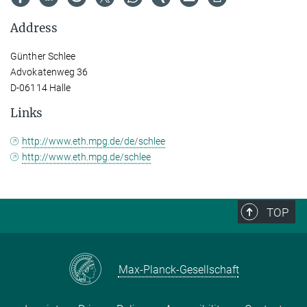
Address
Günther Schlee
Advokatenweg 36
D-06114 Halle
Links
http://www.eth.mpg.de/de/schlee
http://www.eth.mpg.de/schlee
TOP
Max-Planck-Gesellschaft