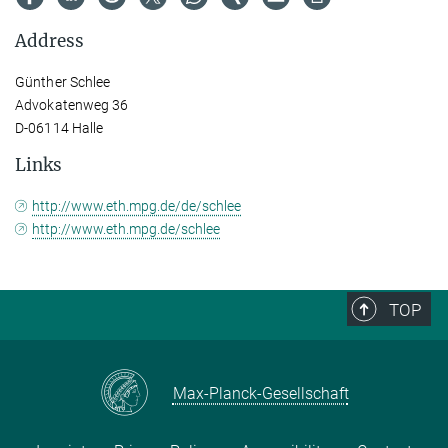
Address
Günther Schlee
Advokatenweg 36
D-06114 Halle
Links
http://www.eth.mpg.de/de/schlee
http://www.eth.mpg.de/schlee
TOP
Max-Planck-Gesellschaft