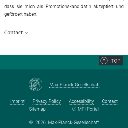
dass sie mich als Promotionskandidatin akzeptiert und
gefördert haben.
Contact
Michaela Pelican
(Former PhD Candidate)
TOP
Masks and Staffs. Identity politics in the Cameroon
grassfields
Author
Max-Planck-Gesellschaft
Michaela Pelican
Publisher
Imprint
Privacy Policy
Accessibility
Contact
New York, Oxford: Berghahn
Year of Publication
Sitemap
MPI Portal
2015
©
2026, Max-Planck-Gesellschaft
ISBN