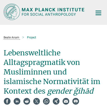
Main-
Content
Beate Anam
Project
Lebensweltliche
Alltagspragmatik von
Musliminnen und
islamische Normativität im
Kontext des
gender ǧihād