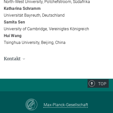
North-West University, Potchefstroom, Südafrika
Katharina Schramm
Universität Bayreuth, Deutschland
Samita Sen
University of Cambridge, Vereinigtes Königreich
Hui Wang
Tsinghua University, Beijing, China
Kontakt
Max-Planck-Institut für ethnologische Forschung
Advokatenweg 36
06114 Halle (Saale)
TOP
Telefon: +49 (0) 345 2927 - 0
Max-Planck-Gesellschaft