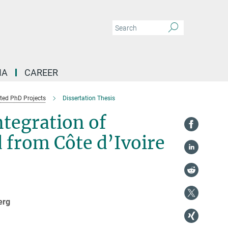
IA
CAREER
ed PhD Projects
Dissertation Thesis
ntegration of
 from Côte d’Ivoire
erg