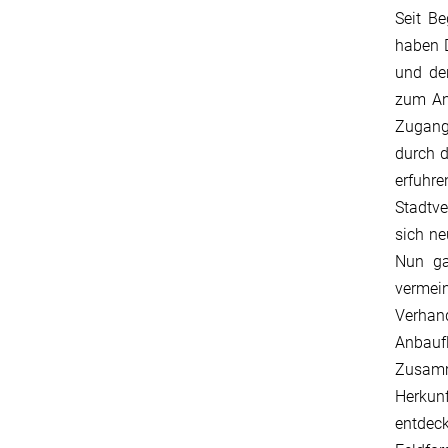
Seit Be
haben D
und den
zum Anb
Zugang 
durch d
erfuhre
Stadtve
sich ne
Nun ga
vermein
Verhan
Anbaufl
Zusamm
Herkunf
entdec