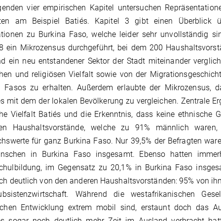
lgenden vier empirischen Kapitel untersuchen Repräsentation
ten am Beispiel Batiés. Kapitel 3 gibt einen Überblick üb
ationen zu Burkina Faso, welche leider sehr unvollständig 
8 ein Mikrozensus durchgeführt, bei dem 200 Haushaltsvorstä
nd ein neu entstandener Sektor der Stadt miteinander vergli
hen und religiösen Vielfalt sowie von der Migrationsgeschic
a Fasos zu erhalten. Außerdem erlaubte der Mikrozensus, da
és mit dem der lokalen Bevölkerung zu vergleichen. Zentrale 
he Vielfalt Batiés und die Erkenntnis, dass keine ethnische Gr
ten Haushaltsvorstände, welche zu 91% männlich waren, 
chswerte für ganz Burkina Faso. Nur 39,5% der Befragten wa
nschen in Burkina Faso insgesamt. Ebenso hatten immerh
hulbildung, im Gegensatz zu 20,1% in Burkina Faso insgesam
ch deutlich von den anderen Haushaltsvorständen: 95% von ihne
bsistenzwirtschaft. Während die westafrikanischen Gese
ischen Entwicklung extrem mobil sind, erstaunt doch das A
iés sogar noch deutlich mehr Zeit im Ausland verbracht hat