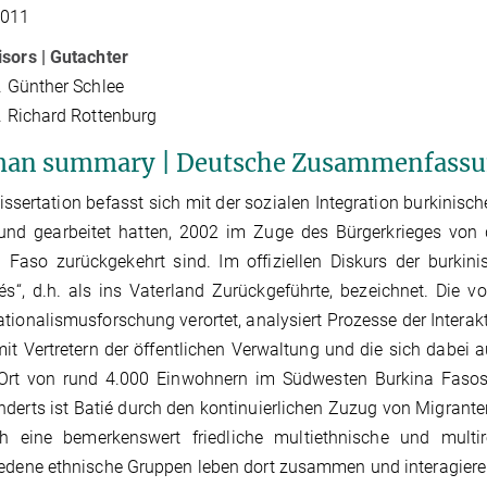
2011
sors | Gutachter
r. Günther Schlee
r. Richard Rottenburg
an summary | Deutsche Zusammenfass
issertation befasst sich mit der sozialen Integration burkinisc
 und gearbeitet hatten, 2002 im Zuge des Bürgerkrieges von 
 Faso zurückgekehrt sind. Im offiziellen Diskurs der burkin
iés“, d.h. als ins Vaterland Zurückgeführte, bezeichnet. Die v
tionalismusforschung verortet, analysiert Prozesse der Interak
it Vertretern der öffentlichen Verwaltung und die sich dabei 
Ort von rund 4.000 Einwohnern im Südwesten Burkina Fasos.
derts ist Batié durch den kontinuierlichen Zuzug von Migrante
h eine bemerkenswert friedliche multiethnische und multir
edene ethnische Gruppen leben dort zusammen und interagieren 