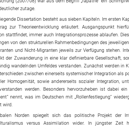
schung (2007/08) war aus dem Begriff „rapatrié“ ein Schimpf
eutlicher zutage.
liegende Dissertation besteht aus sieben Kapiteln. Im ersten Ka
trag zur Theorieentwicklung erläutert. Ausgangspunkt hierfü
on stattfindet, immer auch Integrationsprozesse ablaufen. Dies
ngen von den strukturellen Rahmenbedingungen des jeweilige
ranten und Nicht-Migranten jeweils zur Verfügung stehen. Integ
t der Zuwanderung in eine klar definierbare Gesellschaft, so
ändig wandelnden Umfeldes verstanden. Zunächst werden in Kapi
terschieden zwischen einerseits systemischer Integration als pol
ler Homogenität, sowie andererseits sozialer Integration, unt
verstanden werden. Besonders hervorzuheben ist dabei ein 
ment“ nennt, was im Deutschen mit „Rollenfestlegung“ wied
t wird.
balen Norden spiegelt sich das politische Projekt der I
ulturalismus versus Assimilation wider. In jüngster Zeit