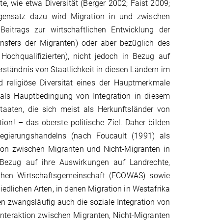
, wie etwa Diversität (Berger 2002; Faist 2009;
ensatz dazu wird Migration in und zwischen
eitrags zur wirtschaftlichen Entwicklung der
ansfers der Migranten) oder aber bezüglich des
ochqualifizierten), nicht jedoch in Bezug auf
erständnis von Staatlichkeit in diesen Ländern im
 religiöse Diversität eines der Hauptmerkmale
 als Hauptbedingung von Integration in diesem
taaten, die sich meist als Herkunftsländer von
ion! – das oberste politische Ziel. Daher bilden
egierungshandelns (nach Foucault (1991) als
tion zwischen Migranten und Nicht-Migranten in
 Bezug auf ihre Auswirkungen auf Landrechte,
ischen Wirtschaftsgemeinschaft (ECOWAS) sowie
hiedlichen Arten, in denen Migration in Westafrika
sen zwangsläufig auch die soziale Integration von
s Interaktion zwischen Migranten, Nicht-Migranten