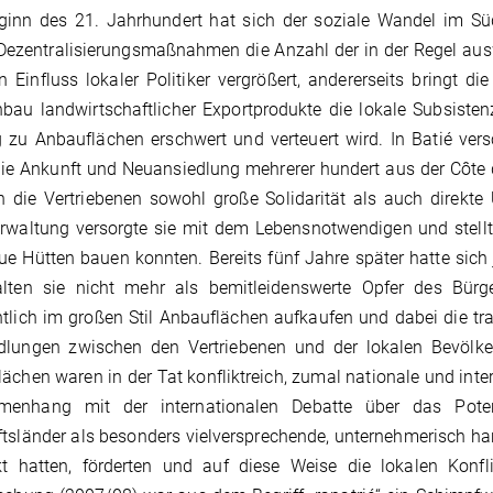
ginn des 21. Jahrhundert hat sich der soziale Wandel im Sü
ezentralisierungsmaßnahmen die Anzahl der in der Regel ausw
 Einfluss lokaler Politiker vergrößert, andererseits bringt d
au landwirtschaftlicher Exportprodukte die lokale Subsisten
zu Anbauflächen erschwert und verteuert wird. In Batié vers
ie Ankunft und Neuansiedlung mehrerer hundert aus der Côte d
n die Vertriebenen sowohl große Solidarität als auch direkt
rwaltung versorgte sie mit dem Lebensnotwendigen und stell
ue Hütten bauen konnten. Bereits fünf Jahre später hatte sich 
lten sie nicht mehr als bemitleidenswerte Opfer des Bürgerk
tlich im großen Stil Anbauflächen aufkaufen und dabei die tr
dlungen zwischen den Vertriebenen und der lokalen Bevölke
ächen waren in der Tat konfliktreich, zumal nationale und int
enhang mit der internationalen Debatte über das Poten
tsländer als besonders vielversprechende, unternehmerisch han
kt hatten, förderten und auf diese Weise die lokalen Konf