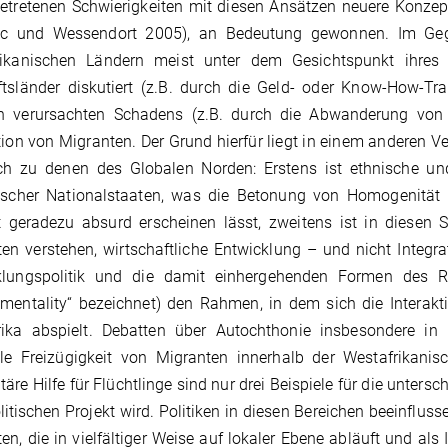
etretenen Schwierigkeiten mit diesen Ansätzen neuere Konzepte
ec und Wessendort 2005), an Bedeutung gewonnen. Im Geg
rikanischen Ländern meist unter dem Gesichtspunkt ihres B
tsländer diskutiert (z.B. durch die Geld- oder Know-How-Tr
h verursachten Schadens (z.B. durch die Abwanderung von H
tion von Migranten. Der Grund hierfür liegt in einem anderen V
ich zu denen des Globalen Norden: Erstens ist ethnische und
nischer Nationalstaaten, was die Betonung von Homogenität
 geradezu absurd erscheinen lässt, zweitens ist in diesen S
en verstehen, wirtschaftliche Entwicklung – und nicht Integrat
klungspolitik und die damit einhergehenden Formen des R
mentality“ bezeichnet) den Rahmen, in dem sich die Interak
rika abspielt. Debatten über Autochthonie insbesondere in
ale Freizügigkeit von Migranten innerhalb der Westafrikan
äre Hilfe für Flüchtlinge sind nur drei Beispiele für die untersc
itischen Projekt wird. Politiken in diesen Bereichen beeinflus
en, die in vielfältiger Weise auf lokaler Ebene abläuft und al