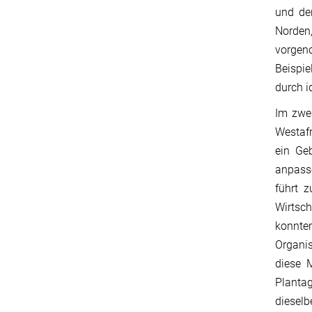
und der
Norden
vorgeno
Beispie
durch i
Im zwei
Westafr
ein Ge
anpasse
führt 
Wirtsc
konnten
Organis
diese 
Plantag
diesel