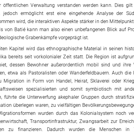
 öffentlichen Verwaltung verstanden werden kann. Dies gilt
, jedoch ermöglicht erst eine eingehende Analyse der Süd-
mmen wird, die interaktiven Aspekte stärker in den Mittelpunk
ls von Batié kann man also einen unbefangenen Blick auf Proz
deologische Grabenkämpfe vorgeprägt ist.
ten Kapitel wird das ethnographische Material in seinen histo
ika bereits seit vorkolonialer Zeit statt. Die Region ist auf
biet, dessen Bewohner außerordentlich mobil sind und ihre 
n, etwa als Pastoralisten oder Wanderfeldbauern. Auch die 
zu Migration in Form von Handel, Heirat, Sklaverei oder Kri
haftsweisen spezialisierten und somit symbiotisch mit and
, führte die Unterwerfung akephaler Gruppen durch stratifizie
ation überlegen waren, zu vielfältigen Bevölkerungsbewegung
Migrationsformen wurden durch das Kolonialsystem noch ver
enwirtschaft, Transportinfrastruktur, Zwangsarbeit zur Erreic
ben zu finanzieren. Dadurch wurden die Menschen in We