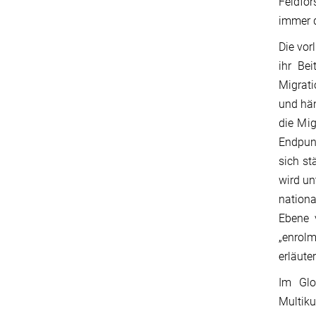
Feldfor
immer d
Die vor
ihr Bei
Migrati
und hä
die Mig
Endpunk
sich st
wird un
nationa
Ebene 
„enrol
erläuter
Im Glo
Multik