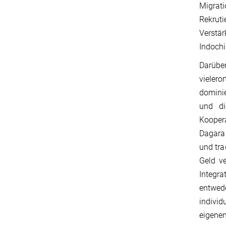
Migrat
Rekruti
Verstär
Indochi
Darüber
vielero
dominie
und di
Kooper
Dagara 
und tra
Geld v
Integra
entwede
individ
eigenen