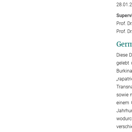
28.01.
Supervi
Prof. D
Prof. D
Germ
Diese D
gelebt
Burkina
„rapatr
Transna
sowie m
einem 
Jahrhun
wodurc
verschi