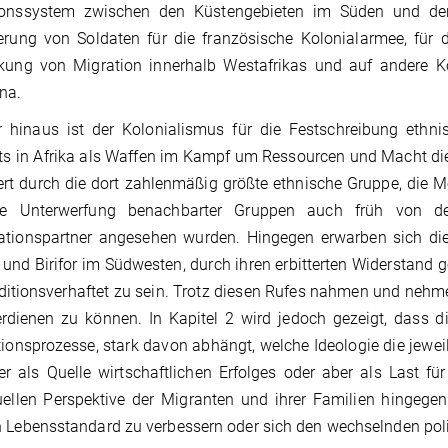
ionssystem zwischen den Küstengebieten im Süden und der
erung von Soldaten für die französische Kolonialarmee, für d
kung von Migration innerhalb Westafrikas und auf andere Ko
na.
 hinaus ist der Kolonialismus für die Festschreibung ethnis
rts in Afrika als Waffen im Kampf um Ressourcen und Macht di
rt durch die dort zahlenmäßig größte ethnische Gruppe, die 
e Unterwerfung benachbarter Gruppen auch früh von den
ationspartner angesehen wurden. Hingegen erwarben sich die
und Birifor im Südwesten, durch ihren erbitterten Widerstand g
ditionsverhaftet zu sein. Trotz diesen Rufes nahmen und nehmen
erdienen zu können. In Kapitel 2 wird jedoch gezeigt, dass 
tionsprozesse, stark davon abhängt, welche Ideologie die jewei
r als Quelle wirtschaftlichen Erfolges oder aber als Last f
uellen Perspektive der Migranten und ihrer Familien hingegen
 Lebensstandard zu verbessern oder sich den wechselnden po