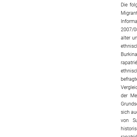
Die fo
Migran
Inform
2007/0
alter u
ethnisc
Burkin
rapatri
ethnisc
befrag
Verglei
der Me
Grundsc
sich au
von Su
histor
rapatr