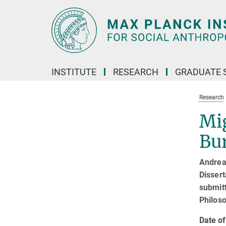
Main-
Content
INSTITUTE
RESEARCH
GRADUATE 
Research
Mig
Bur
Andrea
Dissert
submitt
Philoso
Date of