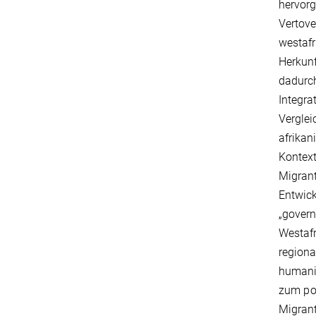
hervorg
Vertov
westaf
Herkunf
dadurc
Integra
Vergle
afrika
Kontext
Migrant
Entwic
„govern
Westaf
region
humanit
zum pol
Migrant