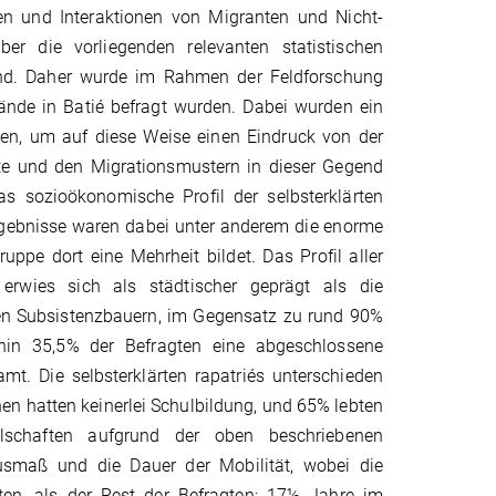
en und Interaktionen von Migranten und Nicht-
er die vorliegenden relevanten statistischen
sind. Daher wurde im Rahmen der Feldforschung
nde in Batié befragt wurden. Dabei wurden ein
chen, um auf diese Weise einen Eindruck von der
hte und den Migrationsmustern in dieser Gegend
s sozioökonomische Profil der selbsterklärten
Ergebnisse waren dabei unter anderem die enorme
uppe dort eine Mehrheit bildet. Das Profil aller
erwies sich als städtischer geprägt als die
ren Subsistenzbauern, im Gegensatz zu rund 90%
in 35,5% der Befragten eine abgeschlossene
t. Die selbsterklärten rapatriés unterschieden
n hatten keinerlei Schulbildung, und 65% lebten
llschaften aufgrund der oben beschriebenen
usmaß und die Dauer der Mobilität, wobei die
ten, als der Rest der Befragten: 17½ Jahre im