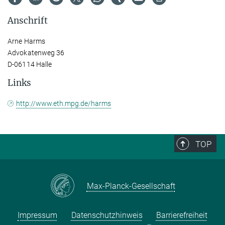
Anschrift
Arne Harms
Advokatenweg 36
D-06114 Halle
Links
http://www.eth.mpg.de/harms
TOP
Max-Planck-Gesellschaft
Impressum
Datenschutzhinweis
Barrierefreiheit