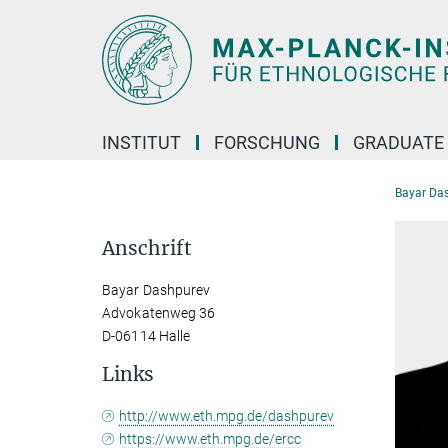
Hauptinhalt
INSTITUT
FORSCHUNG
GRADUATE
Bayar Da
Anschrift
Bayar Dashpurev
Advokatenweg 36
D-06114 Halle
Links
http://www.eth.mpg.de/dashpurev
https://www.eth.mpg.de/ercc