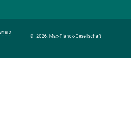
temap
©
2026, Max-Planck-Gesellschaft