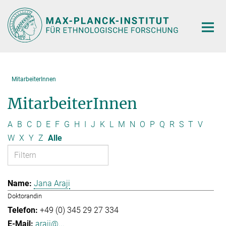
Hauptinhalt
MitarbeiterInnen
MitarbeiterInnen
A
B
C
D
E
F
G
H
I
J
K
L
M
N
O
P
Q
R
S
T
V
W
X
Y
Z
Alle
Jana Araji
Doktorandin
+49 (0) 345 29 27 334
araji@...