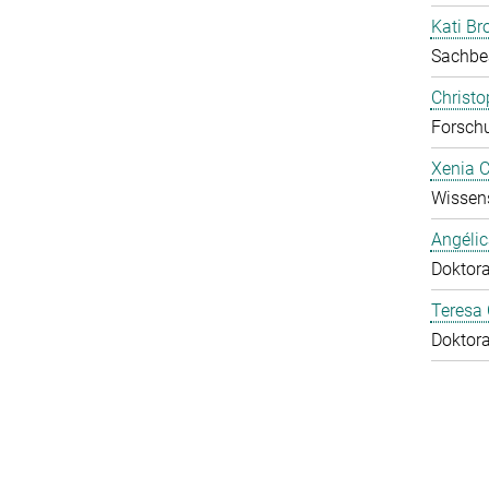
Kati Br
Sachbe
Christ
Forschu
Xenia 
Wissens
Angéli
Doktor
Teresa
Doktor