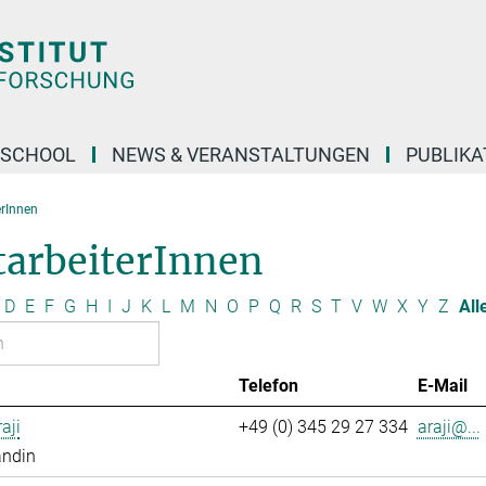
 SCHOOL
NEWS & VERANSTALTUNGEN
PUBLIKA
erInnen
tarbeiterInnen
D
E
F
G
H
I
J
K
L
M
N
O
P
Q
R
S
T
V
W
X
Y
Z
All
Telefon
E-Mail
aji
+49 (0) 345 29 27 334
araji@...
andin