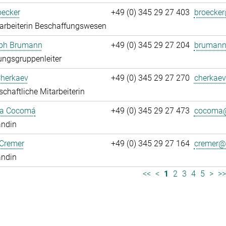
oecker
+49 (0) 345 29 27 403
broecker
arbeiterin Beschaffungswesen
oph Brumann
+49 (0) 345 29 27 204
brumann
ngsgruppenleiter
Cherkaev
+49 (0) 345 29 27 270
cherkaev
chaftliche Mitarbeiterin
ca Cocomá
+49 (0) 345 29 27 473
cocoma@
andin
 Cremer
+49 (0) 345 29 27 164
cremer@.
andin
<<
<
1
2
3
4
5
>
>