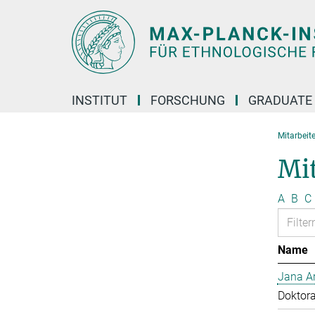
Hauptinhalt
INSTITUT
FORSCHUNG
GRADUATE
Mitarbeit
Mi
A
B
C
Name
Jana Ar
Doktor