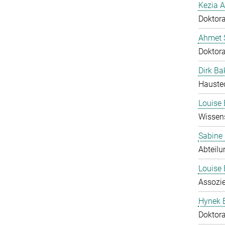
Kezia A
Doktor
Ahmet S
Doktor
Dirk Ba
Hauste
Louise 
Wissens
Sabine
Abteilu
Louise 
Assozie
Hynek 
Doktor