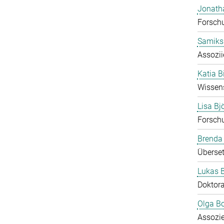
Jonath
Forsch
Samiks
Assozii
Katia B
Wissens
Lisa B
Forsch
Brenda
Überset
Lukas 
Doktor
Olga B
Assozie