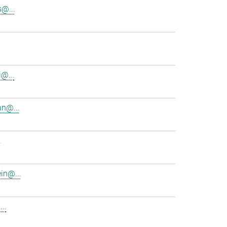
s@...
i@...
n@...
.
in@...
..