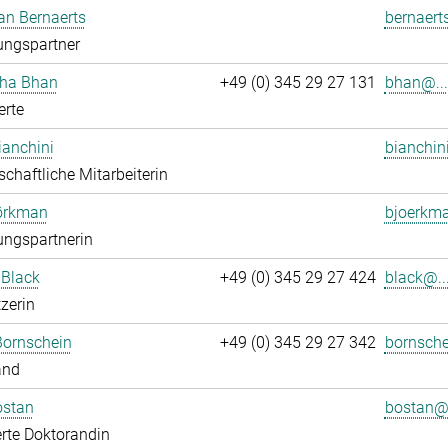
an Bernaerts
bernaert
ungspartner
ha Bhan
+49 (0) 345 29 27 131
bhan@...
erte
ianchini
bianchin
chaftliche Mitarbeiterin
jörkman
bjoerkma
ungspartnerin
 Black
+49 (0) 345 29 27 424
black@..
zerin
Bornschein
+49 (0) 345 29 27 342
bornsche
and
ostan
bostan@.
rte Doktorandin