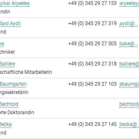
yikai Aryeetey
+49 (0) 345 29 27 153
aryeetey
andin
aid Aydil
+49 (0) 345 29 27 319
aydil@...
and
ke
+49 (0) 345 29 27 505
bake@...
chniker
Ballière
+49 (0) 345 29 27 318
balliere@
chaftliche Mitarbeiterin
 Baumgarten
+49 (0) 345 29 27 103
sbaumga
ngssekretärin
Bechtold
bechtold
rte Doktorandin
Bečka
+49 (0) 345 29 27 145
becka@..
and