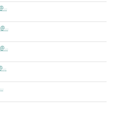
@...
@...
@...
...
..
>