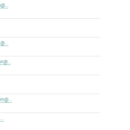
s@...
i@...
n@...
.
in@...
..