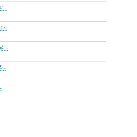
@...
@...
@...
...
..
>