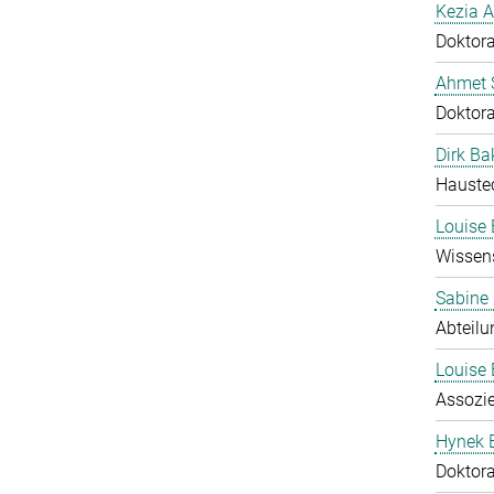
Kezia A
Doktor
Ahmet S
Doktor
Dirk Ba
Hauste
Louise 
Wissens
Sabine
Abteilu
Louise 
Assozie
Hynek 
Doktor