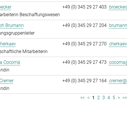
oecker
+49 (0) 345 29 27 403
broecker
arbeiterin Beschaffungswesen
oph Brumann
+49 (0) 345 29 27 204
brumann
ngsgruppenleiter
Cherkaev
+49 (0) 345 29 27 270
cherkaev
chaftliche Mitarbeiterin
ca Cocomá
+49 (0) 345 29 27 473
cocoma@
andin
 Cremer
+49 (0) 345 29 27 164
cremer@.
andin
<<
<
1
2
3
4
5
>
>