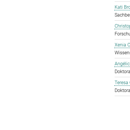
Kati Br
Sachbe
Christ
Forschu
Xenia 
Wissens
Angéli
Doktor
Teresa
Doktor