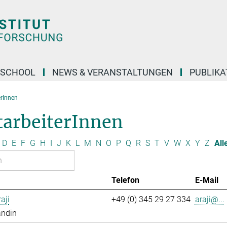
 SCHOOL
NEWS & VERANSTALTUNGEN
PUBLIKA
erInnen
tarbeiterInnen
D
E
F
G
H
I
J
K
L
M
N
O
P
Q
R
S
T
V
W
X
Y
Z
All
Telefon
E-Mail
aji
+49 (0) 345 29 27 334
araji@...
andin