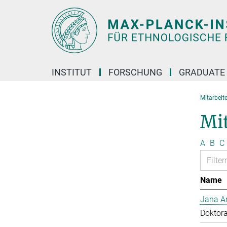
Hauptinhalt
INSTITUT
FORSCHUNG
GRADUATE
Mitarbeit
Mi
A
B
C
Name
Jana Ar
Doktor