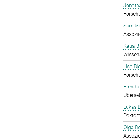
Jonath
Forsch
Samiks
Assozii
Katia B
Wissens
Lisa B
Forsch
Brenda
Überset
Lukas 
Doktor
Olga B
Assozie