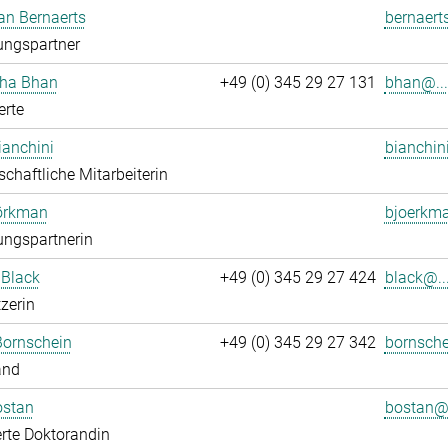
an Bernaerts
bernaert
ungspartner
ha Bhan
+49 (0) 345 29 27 131
bhan@...
erte
ianchini
bianchin
chaftliche Mitarbeiterin
jörkman
bjoerkma
ungspartnerin
 Black
+49 (0) 345 29 27 424
black@..
zerin
Bornschein
+49 (0) 345 29 27 342
bornsche
and
ostan
bostan@.
rte Doktorandin