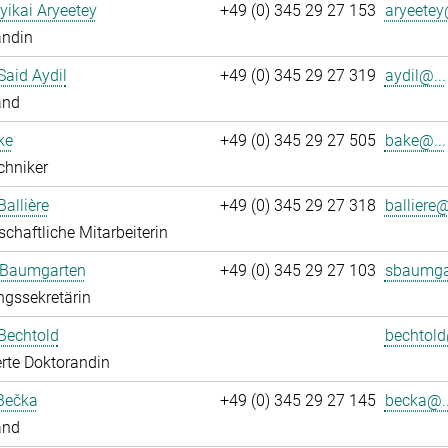
yikai Aryeetey
+49 (0) 345 29 27 153
aryeetey
andin
aid Aydil
+49 (0) 345 29 27 319
aydil@...
and
ke
+49 (0) 345 29 27 505
bake@...
chniker
Ballière
+49 (0) 345 29 27 318
balliere@
chaftliche Mitarbeiterin
 Baumgarten
+49 (0) 345 29 27 103
sbaumga
ngssekretärin
Bechtold
bechtold
rte Doktorandin
Bečka
+49 (0) 345 29 27 145
becka@..
and