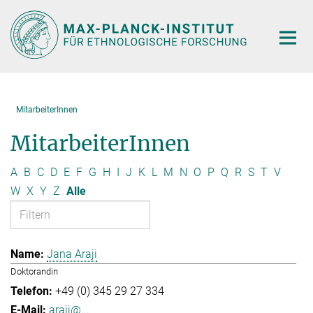
Hauptinhalt
MitarbeiterInnen
MitarbeiterInnen
A
B
C
D
E
F
G
H
I
J
K
L
M
N
O
P
Q
R
S
T
V
W
X
Y
Z
Alle
Jana Araji
Doktorandin
+49 (0) 345 29 27 334
araji@...