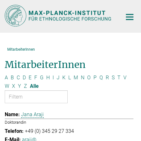
Hauptinhalt
MitarbeiterInnen
MitarbeiterInnen
A
B
C
D
E
F
G
H
I
J
K
L
M
N
O
P
Q
R
S
T
V
W
X
Y
Z
Alle
Jana Araji
Doktorandin
+49 (0) 345 29 27 334
araji@...