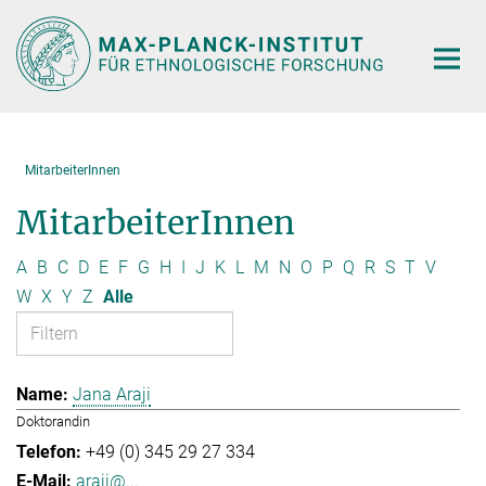
Hauptinhalt
MitarbeiterInnen
MitarbeiterInnen
A
B
C
D
E
F
G
H
I
J
K
L
M
N
O
P
Q
R
S
T
V
W
X
Y
Z
Alle
Jana Araji
Doktorandin
+49 (0) 345 29 27 334
araji@...