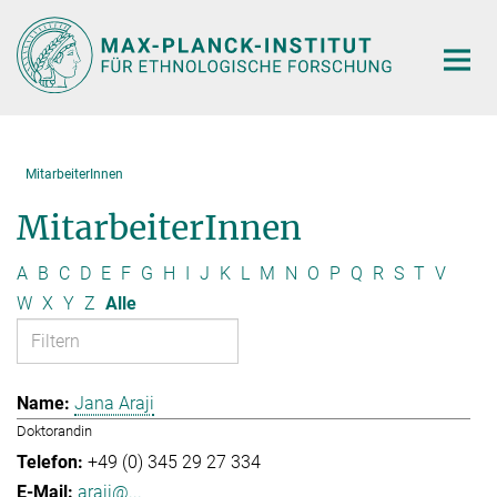
Hauptinhalt
MitarbeiterInnen
MitarbeiterInnen
A
B
C
D
E
F
G
H
I
J
K
L
M
N
O
P
Q
R
S
T
V
W
X
Y
Z
Alle
Jana Araji
Doktorandin
+49 (0) 345 29 27 334
araji@...