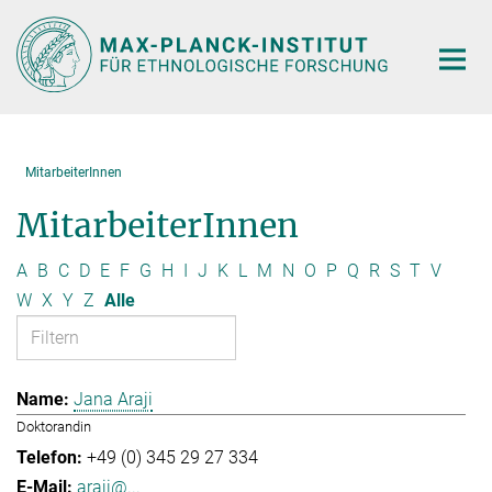
Hauptinhalt
MitarbeiterInnen
MitarbeiterInnen
A
B
C
D
E
F
G
H
I
J
K
L
M
N
O
P
Q
R
S
T
V
W
X
Y
Z
Alle
Jana Araji
Doktorandin
+49 (0) 345 29 27 334
araji@...