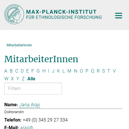
Hauptinhalt
MitarbeiterInnen
MitarbeiterInnen
A
B
C
D
E
F
G
H
I
J
K
L
M
N
O
P
Q
R
S
T
V
W
X
Y
Z
Alle
Jana Araji
Doktorandin
+49 (0) 345 29 27 334
araji@...