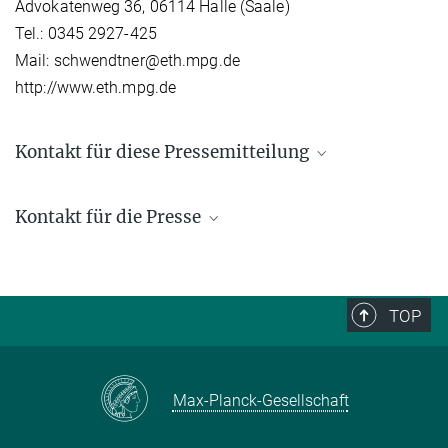
Advokatenweg 36, 06114 Halle (Saale)
Tel.: 0345 2927-425
Mail: schwendtner@eth.mpg.de
http://www.eth.mpg.de
Kontakt für diese Pressemitteilung
Günther Schlee
Kontakt für die Presse
Direktor emeritus
+49 (0) 345 29 27 461
Stefan Schwendtner
schlee@...
Presse- und Öffentlichkeitsarbeit
+49 (0) 345 29 27 425
TOP
schwendtner@...
Bildquelle: Miriam
Timm Sureau
Klingl
Assoziierter
sureau@...
Max-Planck-Gesellschaft