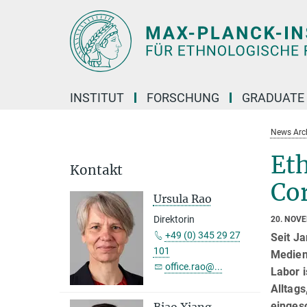
Hauptinhalt
INSTITUT
FORSCHUNG
GRADUATE
News Arc
Et
Kontakt
Co
Ursula Rao
Direktorin
20. NOV
+49 (0) 345 29 27
Seit J
101
Medien 
office.rao@...
Labor i
Alltags
einges
Biao Xiang