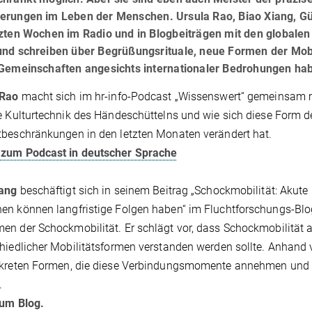
erungen im Leben der Menschen. Ursula Rao, Biao Xiang, Gü
tzten Wochen im Radio und in Blogbeiträgen mit den globale
und schreiben über Begrüßungsrituale, neue Formen der Mobi
 Gemeinschaften angesichts internationaler Bedrohungen ha
 Rao
macht sich im hr-info-Podcast „Wissenswert“ gemeinsam 
e Kulturtechnik des Händeschüttelns und wie sich diese Form 
beschränkungen in den letzten Monaten verändert hat.
 zum Podcast in deutscher Sprache
iang
beschäftigt sich in seinem Beitrag „Schockmobilität: Akute
n können langfristige Folgen haben“ im Fluchtforschungs-Bl
n der Schockmobilität. Er schlägt vor, dass Schockmobilität
hiedlicher Mobilitätsformen verstanden werden sollte. Anhand v
nkreten Formen, die diese Verbindungsmomente annehmen und w
.
zum Blog.