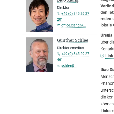
Veränd
Direktor
den le
+49 (0) 345 29 27
reden 
201
lokale
office.xiang@...
Ursula
Günther Schlee
über di
Direktor emeritus
Kontakt
+49 (0) 345 29 27
Link
461
schlee@...
Biao X
Mensche
Phänome
untersc
die ko
können
Links 