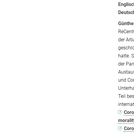
Englisc
Deutsc
Günthe
ReCentG
der Arb
geschlo
hatte. 
der Pan
Austau
und Cor
Unterha
Teil be
interna
Coro
moralit
Coro