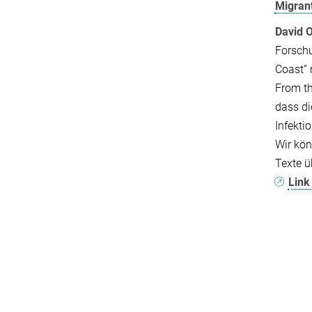
Migran
David 
Forschu
Coast“ 
From th
dass di
Infekti
Wir kön
Texte ü
Link