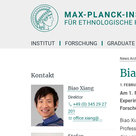
Hauptinhalt
INSTITUT
FORSCHUNG
GRADUATE
News Arc
Bia
Kontakt
1. FEBR
Biao Xiang
Am 1. F
Direktor
Experi
+49 (0) 345 29 27
Forschu
201
office.xiang@...
Biao Xi
Profess
Stefan