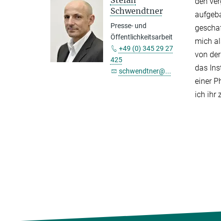
den ver
Schwendtner
aufgeba
Presse- und
geschaf
Öffentlichkeitsarbeit
mich al
+49 (0) 345 29 27
von der
425
das Ins
schwendtner@...
einer P
ich ihr