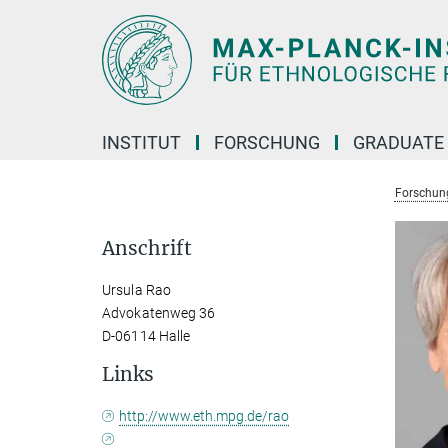
Hauptinhalt
INSTITUT
FORSCHUNG
GRADUATE
Forschun
Anschrift
Ursula Rao
Advokatenweg 36
D-06114 Halle
Links
http://www.eth.mpg.de/rao