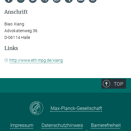
Anschrift
Biao Xiang
Advokatenweg 36
D-06114 Halle
Links
http://www.eth.mpg.de/xiang
TOP
Max-Planck-Gesellschaft
Impressum
Datenschutzhinweis
Barrierefreiheit