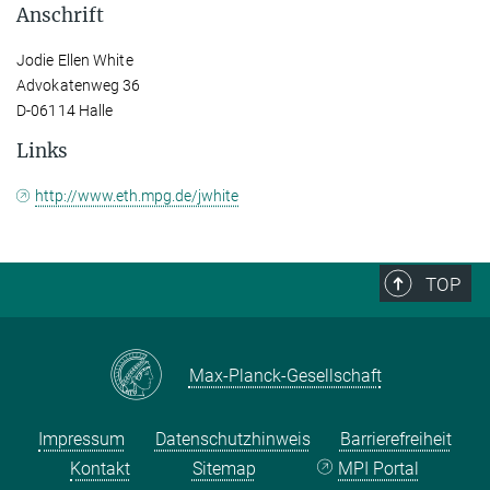
Anschrift
Jodie Ellen White
Advokatenweg 36
D-06114 Halle
Links
http://www.eth.mpg.de/jwhite
TOP
Max-Planck-Gesellschaft
Impressum
Datenschutzhinweis
Barrierefreiheit
Kontakt
Sitemap
MPI Portal