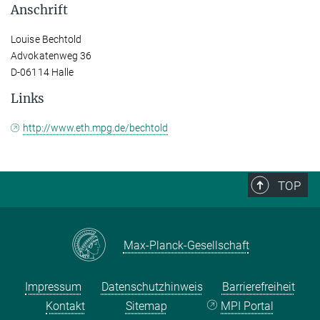
Anschrift
Louise Bechtold
Advokatenweg 36
D-06114 Halle
Links
http://www.eth.mpg.de/bechtold
TOP
Max-Planck-Gesellschaft
Impressum
Datenschutzhinweis
Barrierefreiheit
Kontakt
Sitemap
MPI Portal