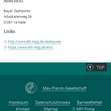
Anschrift
Bayar Dashpurev
Advokatenweg 36
D-06114 Halle
Links
http://www.eth.mpg.de/dashpurev
https://www.eth.mpg.de/ercc
TOP
Max-Planck-Gesellschaft
Impressum
Datenschutzhinweis
Barrierefreiheit
Kontakt
Sitemap
MPI Portal