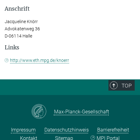
Anschrift
Jacqueline Knörr
Advokatenweg 36
D-06114 Halle
Links
http://www.eth.mpg.de/knoerr
TOP
Max-Planck-Gesellschaft
Impressum
Datenschutzhinweis
Barrierefreiheit
Kontakt
Sitemap
MPI Portal