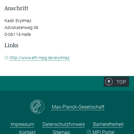
Anschrift
Kadir Eryilmaz
Advokatenweg 36
D-06114 Halle
Links
http://www.eth.mpg.de/eryilmaz
TOP
Max-Planck-Gesellschaft
Impressum
Datenschutzhinweis
Barrierefreiheit
Kontakt
Sitemap
MPI Portal