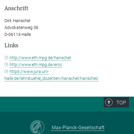
Anschrift
Dirk Hanschel
Advokatenweg 36
D-06114 Halle
Links
http://www.eth.mpg.de/hanschel
http://www.eth.mpg.de/ercc
https://www.jura.uni-
halle.de/lehrstuehle_dozenten/hanschel/hanschel/
TOP
Max-Planck-Gesellschaft