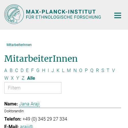
Hauptinhalt
MitarbeiterInnen
MitarbeiterInnen
A
B
C
D
E
F
G
H
I
J
K
L
M
N
O
P
Q
R
S
T
V
W
X
Y
Z
Alle
Jana Araji
Doktorandin
+49 (0) 345 29 27 334
araji@...