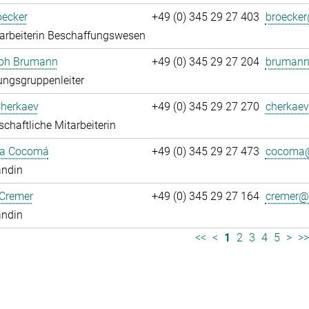
oecker
+49 (0) 345 29 27 403
broecker
arbeiterin Beschaffungswesen
oph Brumann
+49 (0) 345 29 27 204
brumann
ngsgruppenleiter
Cherkaev
+49 (0) 345 29 27 270
cherkaev
chaftliche Mitarbeiterin
ca Cocomá
+49 (0) 345 29 27 473
cocoma@
andin
 Cremer
+49 (0) 345 29 27 164
cremer@.
andin
<<
<
1
2
3
4
5
>
>