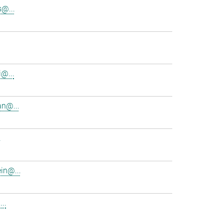
s@...
i@...
n@...
.
in@...
..