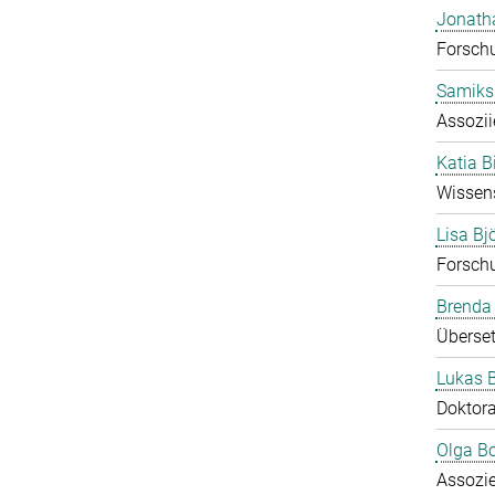
Jonath
Forsch
Samiks
Assozii
Katia B
Wissens
Lisa B
Forsch
Brenda
Überset
Lukas 
Doktor
Olga B
Assozie