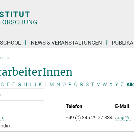
 SCHOOL
NEWS & VERANSTALTUNGEN
PUBLIKA
erInnen
tarbeiterInnen
D
E
F
G
H
I
J
K
L
M
N
O
P
Q
R
S
T
V
W
X
Y
Z
All
Telefon
E-Mail
aji
+49 (0) 345 29 27 334
araji@...
andin