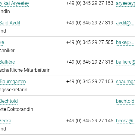
yikai Aryeetey
+49 (0) 345 29 27 153
aryeetey
andin
aid Aydil
+49 (0) 345 29 27 319
aydil@...
and
ke
+49 (0) 345 29 27 505
bake@...
chniker
Ballière
+49 (0) 345 29 27 318
balliere@
chaftliche Mitarbeiterin
 Baumgarten
+49 (0) 345 29 27 103
sbaumga
ngssekretärin
Bechtold
bechtold
rte Doktorandin
Bečka
+49 (0) 345 29 27 145
becka@..
and