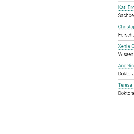
Kati Br
Sachbe
Christ
Forschu
Xenia 
Wissens
Angéli
Doktor
Teresa
Doktor