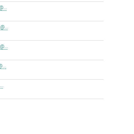
@...
@...
@...
...
..
>