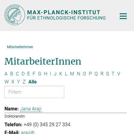
Hauptinhalt
MitarbeiterInnen
MitarbeiterInnen
A
B
C
D
E
F
G
H
I
J
K
L
M
N
O
P
Q
R
S
T
V
W
X
Y
Z
Alle
Jana Araji
Doktorandin
+49 (0) 345 29 27 334
araji@...