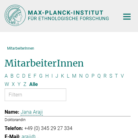
Hauptinhalt
MitarbeiterInnen
MitarbeiterInnen
A
B
C
D
E
F
G
H
I
J
K
L
M
N
O
P
Q
R
S
T
V
W
X
Y
Z
Alle
Jana Araji
Doktorandin
+49 (0) 345 29 27 334
araji@...