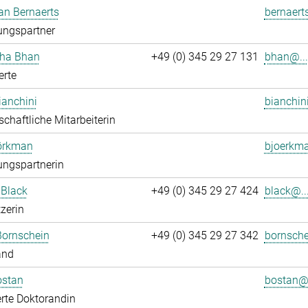
an Bernaerts
bernaert
ungspartner
ha Bhan
+49 (0) 345 29 27 131
bhan@...
erte
ianchini
bianchin
chaftliche Mitarbeiterin
jörkman
bjoerkma
ungspartnerin
 Black
+49 (0) 345 29 27 424
black@..
zerin
Bornschein
+49 (0) 345 29 27 342
bornsche
and
ostan
bostan@.
rte Doktorandin