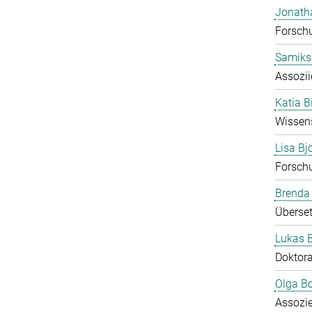
Jonath
Forsch
Samiks
Assozii
Katia B
Wissens
Lisa B
Forsch
Brenda
Überset
Lukas 
Doktor
Olga B
Assozie