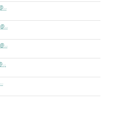
@...
@...
@...
...
..
>