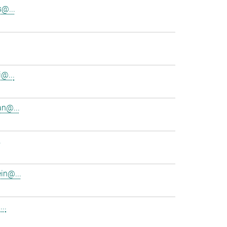
s@...
i@...
n@...
.
in@...
..