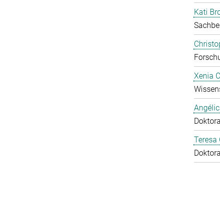
Kati Br
Sachbe
Christ
Forschu
Xenia 
Wissens
Angéli
Doktor
Teresa
Doktor