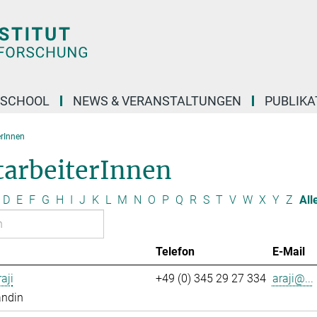
 SCHOOL
NEWS & VERANSTALTUNGEN
PUBLIKA
erInnen
tarbeiterInnen
D
E
F
G
H
I
J
K
L
M
N
O
P
Q
R
S
T
V
W
X
Y
Z
All
Telefon
E-Mail
aji
+49 (0) 345 29 27 334
araji@...
andin