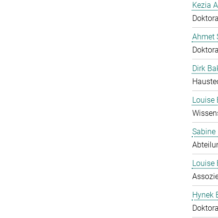
Kezia A
Doktor
Ahmet S
Doktor
Dirk Ba
Hauste
Louise 
Wissens
Sabine
Abteilu
Louise 
Assozie
Hynek 
Doktor