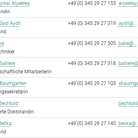
yikai Aryeetey
+49 (0) 345 29 27 153
aryeetey
andin
aid Aydil
+49 (0) 345 29 27 319
aydil@...
and
ke
+49 (0) 345 29 27 505
bake@...
chniker
Ballière
+49 (0) 345 29 27 318
balliere@
chaftliche Mitarbeiterin
 Baumgarten
+49 (0) 345 29 27 103
sbaumga
ngssekretärin
Bechtold
bechtold
rte Doktorandin
Bečka
+49 (0) 345 29 27 145
becka@..
and