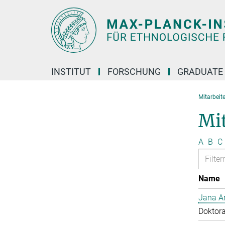
Hauptinhalt
INSTITUT
FORSCHUNG
GRADUATE
Mitarbeit
Mi
A
B
C
Name
Jana Ar
Doktor