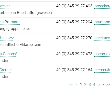
oecker
+49 (0) 345 29 27 403
broecker
arbeiterin Beschaffungswesen
oph Brumann
+49 (0) 345 29 27 204
brumann
ngsgruppenleiter
Cherkaev
+49 (0) 345 29 27 270
cherkaev
chaftliche Mitarbeiterin
ca Cocomá
+49 (0) 345 29 27 473
cocoma@
andin
 Cremer
+49 (0) 345 29 27 164
cremer@.
andin
<<
<
1
2
3
4
5
>
>