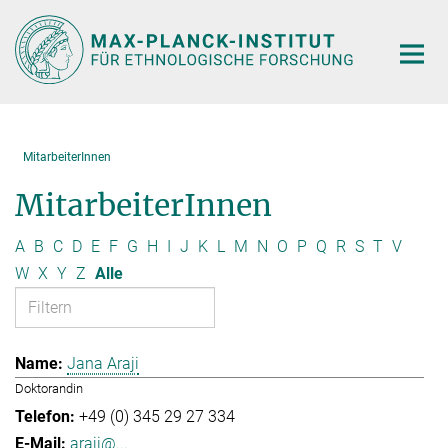
Hauptinhalt
MitarbeiterInnen
MitarbeiterInnen
A
B
C
D
E
F
G
H
I
J
K
L
M
N
O
P
Q
R
S
T
V
W
X
Y
Z
Alle
Jana Araji
Doktorandin
+49 (0) 345 29 27 334
araji@...