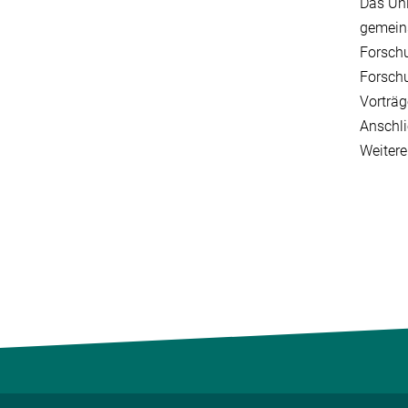
Das Uni
gemeins
Forschu
Forsch
Vorträg
Anschli
Weitere