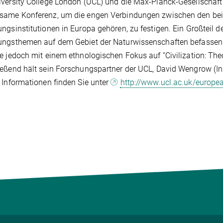
versity College London (UCL) und die Max-Planck-Gesellschaft
ame Konferenz, um die engen Verbindungen zwischen den beide
ngsinstitutionen in Europa gehören, zu festigen. Ein Großteil der
ungsthemen auf dem Gebiet der Naturwissenschaften befassen.
e jedoch mit einem ethnologischen Fokus auf “Civilization: Th
eßend hält sein Forschungspartner der UCL, David Wengrow (Ins
 Informationen finden Sie unter
http://www.ucl.ac.uk/europea