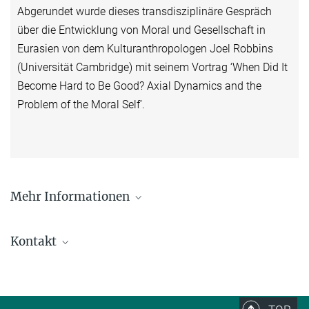
Abgerundet wurde dieses transdisziplinäre Gespräch
über die Entwicklung von Moral und Gesellschaft in
Eurasien von dem Kulturanthropologen Joel Robbins
(Universität Cambridge) mit seinem Vortrag ‘When Did It
Become Hard to Be Good? Axial Dynamics and the
Problem of the Moral Self’.
Mehr Informationen
Plenarvorträge von Alan Strathern, Stella Souvatzi
und Joel Robbins als PDF
Kontakt
Pressemitteilung vom 28. Juni 2021
Chris Hann
Direktor emeritus
hann@...