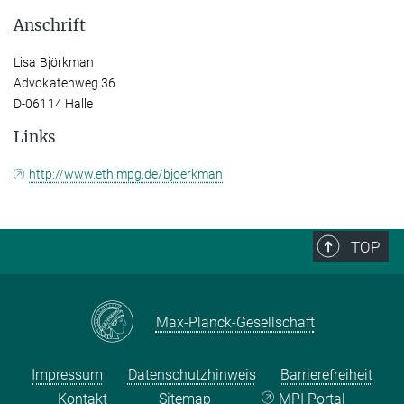
Anschrift
Lisa Björkman
Advokatenweg 36
D-06114 Halle
Links
http://www.eth.mpg.de/bjoerkman
TOP
Max-Planck-Gesellschaft
Impressum
Datenschutzhinweis
Barrierefreiheit
Kontakt
Sitemap
MPI Portal