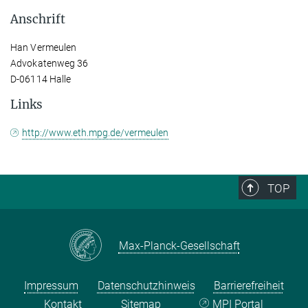
Anschrift
Han Vermeulen
Advokatenweg 36
D-06114 Halle
Links
http://www.eth.mpg.de/vermeulen
TOP
Max-Planck-Gesellschaft
Impressum
Datenschutzhinweis
Barrierefreiheit
Kontakt
Sitemap
MPI Portal