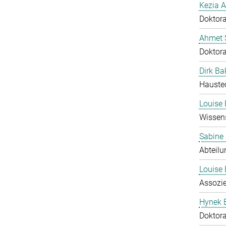
Kezia A
Doktor
Ahmet S
Doktor
Dirk Ba
Hauste
Louise 
Wissens
Sabine
Abteilu
Louise 
Assozie
Hynek 
Doktor