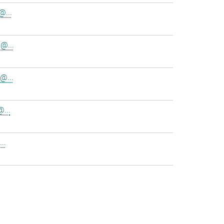
@...
@...
@...
...
..
>