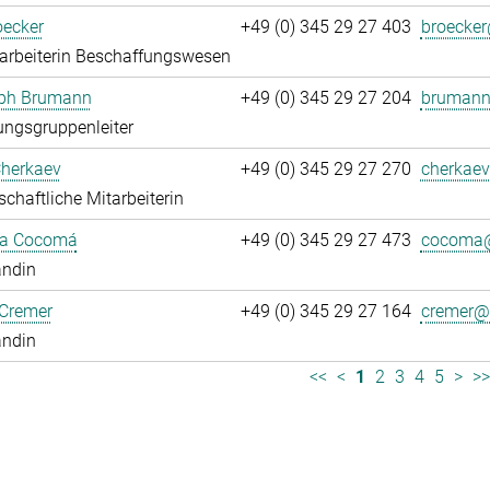
oecker
+49 (0) 345 29 27 403
broecker
arbeiterin Beschaffungswesen
oph Brumann
+49 (0) 345 29 27 204
brumann
ngsgruppenleiter
Cherkaev
+49 (0) 345 29 27 270
cherkaev
chaftliche Mitarbeiterin
ca Cocomá
+49 (0) 345 29 27 473
cocoma@
andin
 Cremer
+49 (0) 345 29 27 164
cremer@.
andin
<<
<
1
2
3
4
5
>
>