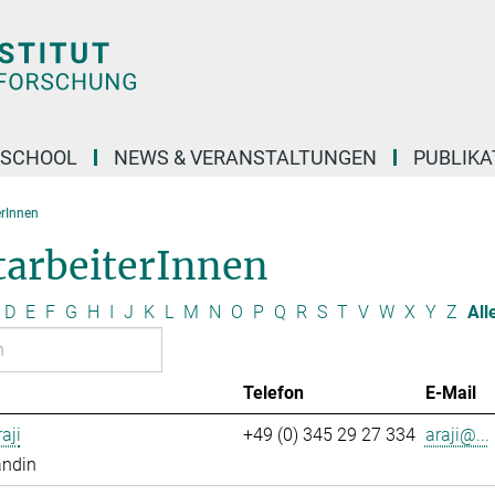
 SCHOOL
NEWS & VERANSTALTUNGEN
PUBLIKA
erInnen
tarbeiterInnen
D
E
F
G
H
I
J
K
L
M
N
O
P
Q
R
S
T
V
W
X
Y
Z
All
Telefon
E-Mail
aji
+49 (0) 345 29 27 334
araji@...
andin