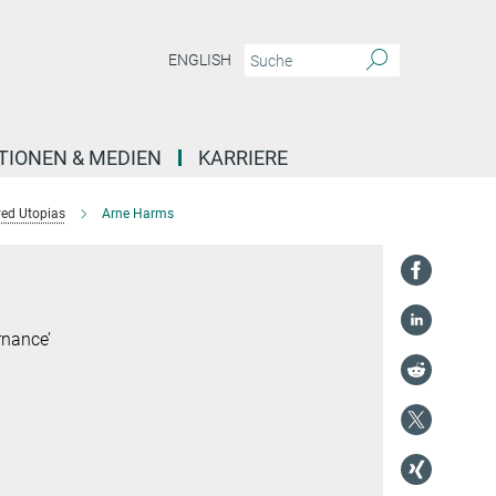
ENGLISH
TIONEN & MEDIEN
KARRIERE
ved Utopias
Arne Harms
rnance’