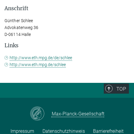
Anschrift
Günther Schlee
Advokatenweg 36
D-06114 Halle
Links
http://www.eth.mpg.de/de/schlee
http://www.eth.mpg.de/schlee
TOP
Max-Planck-Gesellschaft
Impressum
Datenschutzhinweis
Barrierefreiheit