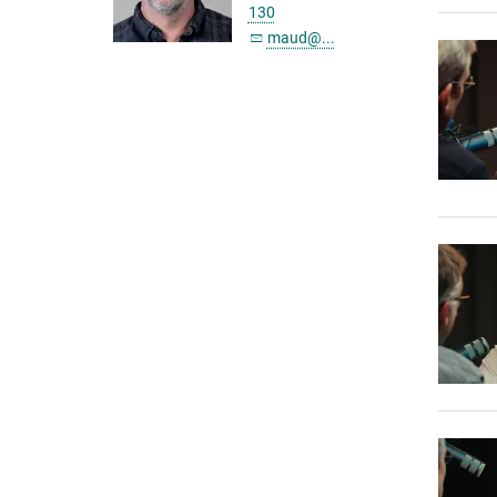
130
maud@...