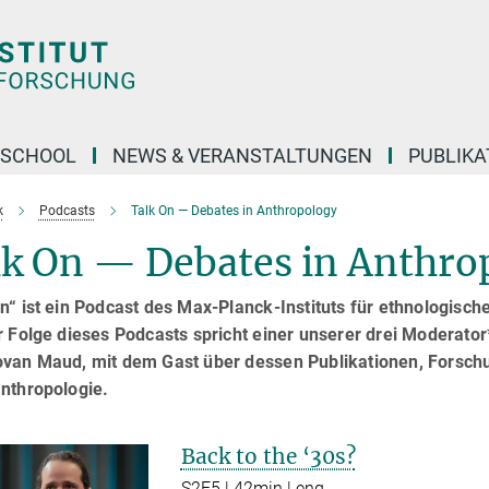
 SCHOOL
NEWS & VERANSTALTUNGEN
PUBLIKA
k
Podcasts
Talk On — Debates in Anthropology
lk On — Debates in Anthro
n“ ist ein Podcast des Max-Planck-Instituts für ethnologisch
r Folge dieses Podcasts spricht einer unserer drei Moderat
ovan Maud, mit dem Gast über dessen Publikationen, Forschu
anthropologie.
Back to the ‘30s?
S2E5 | 42min | eng