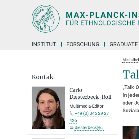
Hauptinhalt
INSTITUT
FORSCHUNG
GRADUATE
Mediathe
Ta
Kontakt
„Talk O
Carlo
In jede
Diesterbeck-Roll
oder J
Multimedia-Editor
Sozial
+49 (0) 345 29 27
426
diesterbeck@...